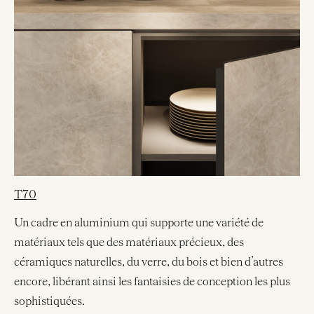
T70
Un cadre en aluminium qui supporte une variété de
matériaux tels que des matériaux précieux, des
céramiques naturelles, du verre, du bois et bien d’autres
encore, libérant ainsi les fantaisies de conception les plus
sophistiquées.