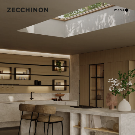
•
menu
Cuisines
Fonctionnalité
Éléments spéciaux
Catalogues
Kitchen Lab
Entreprise
Matériaux
Moments
Domaine professionnel
Magazine
Réseau de vente
Contact
Zone Réservée