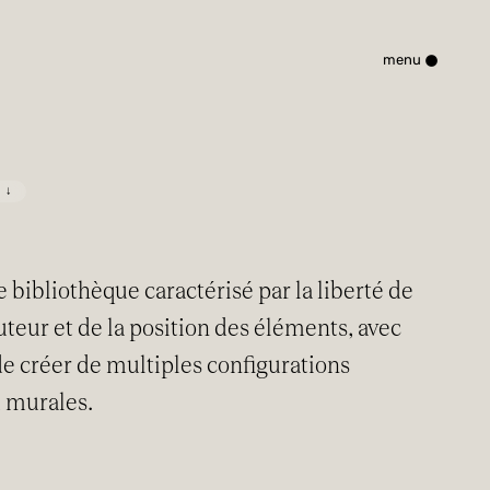
•
menu
Kitchen Lab
Entreprise
Matériaux
Moments
 ↓
Domaine professionnel
Magazine
Réseau de vente
Contact
bibliothèque caractérisé par la liberté de
uteur et de la position des éléments, avec
Zone Réservée
ais
 de créer de multiples configurations
 murales.