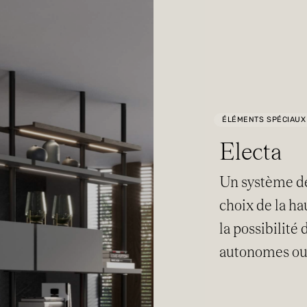
Cuisines
Fonctionnalité
ÉLÉMENTS SPÉCIAUX
Éléments spéciaux
Electa
Catalogues
Un système de 
choix de la ha
Italiano
English
Franç
la possibilité
autonomes ou