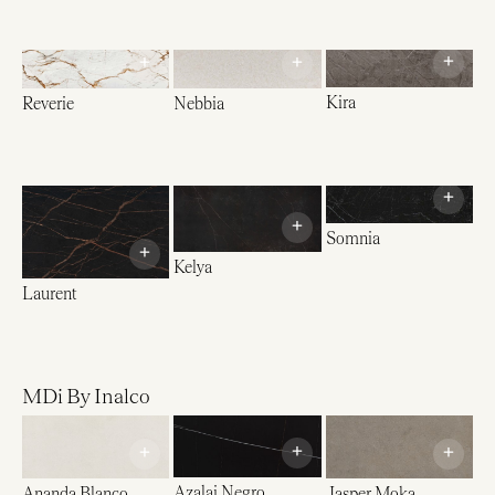
+
+
+
Kira
Reverie
Nebbia
+
+
Somnia
+
Kelya
Laurent
MDi By Inalco
+
+
+
Azalai Negro
Ananda Blanco
Jasper Moka