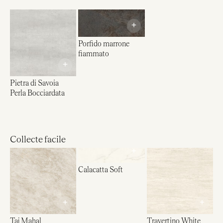
+
Porfido marrone
fiammato
+
Pietra di Savoia
Perla Bocciardata
Collecte facile
+
Calacatta Soft
+
+
Taj Mahal
Travertino White