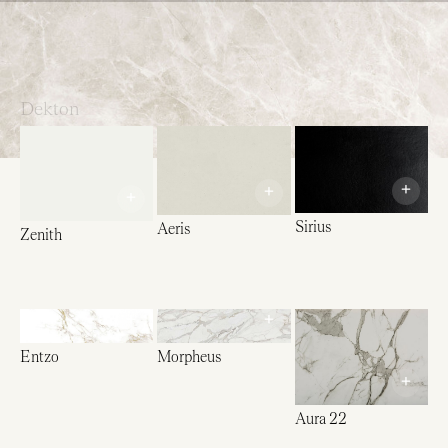
Italiano
English
Français
Dekton
+
+
+
Sirius
Aeris
Zenith
+
+
Entzo
Morpheus
+
Aura 22