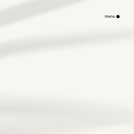
•
menu
Kitchen Lab
Azienda
Materiali
Momenti
Area professionisti
Magazine
Rete vendita
Contatti
Area riservata
ais