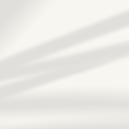
Cucine
Funzionalità
Elementi speciali
Cataloghi
Italiano
English
Franç