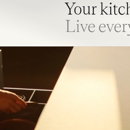
Your kitc
Live eve