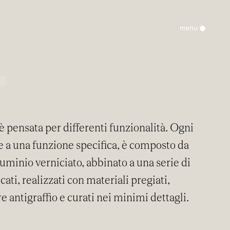
•
menu
Kitchen Lab
Azienda
Materiali
Momenti
↓
Area professionisti
Magazine
Rete vendita
Contatti
è pensata per differenti funzionalità. Ogni
e a una funzione specifica, è composto da
Area riservata
ais
lluminio verniciato, abbinato a una serie di
ati, realizzati con materiali pregiati,
re antigraffio e curati nei minimi dettagli.