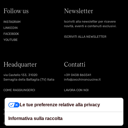
Follow us
Newsletter
Iscriviti alla newsletter per ricevere
INSTAGRAM
novità, eventi e contenuti esclusivi.
LINKEDIN
FACEBOOK
ISCRIVITI ALLA NEWSLETTER
YOUTUBE
Headquarter
Contatti
via Castello 133, 31020
+39 0438 860341
Sernaglia della Battaglia (TV) Italia
info@zecchinoncucine.it
COME RAGGIUNGERCI
LAVORA CON NOI
Le tue preferenze relative alla privacy
© Copyright Zecchinon Cucine s.r.l.
P.IVA 00722120268 -
Cookies
-
Privacy
-
Dati legali
Informativa sulla raccolta
Credits